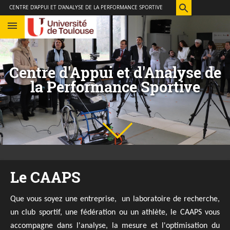
Aller
Navigation
Accès
Connexion
CENTRE D’APPUI ET D’ANALYSE DE LA PERFORMANCE SPORTIVE
au
directs
contenu
Centre d'Appui et d'Analyse de
la Performance Sportive
Le CAAPS
Que vous soyez une entreprise, un laboratoire de recherche,
un club sportif, une fédération ou un athlète, le CAAPS vous
accompagne dans l'analyse, la mesure et l'optimisation du