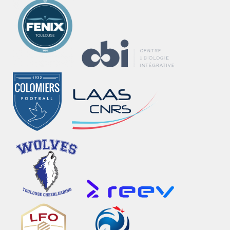
Fénix
CBI
Handball
Colomiers
LAAS
Football
Wolves
REEV