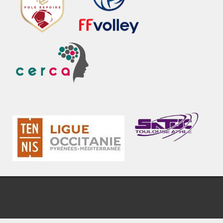
Pôle
FF
espoir
Volley
football
CERCA
Ligue
SATUC
Tennis