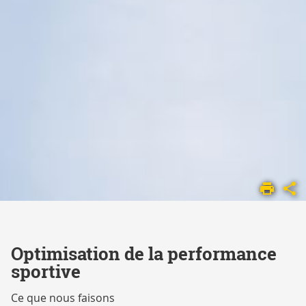
ACCUEIL
NOS
SERVICES
OPTIMISATION
DE LA
Optimisation de la performance
PERFORMANCE
sportive
SPORTIVE
Ce que nous faisons