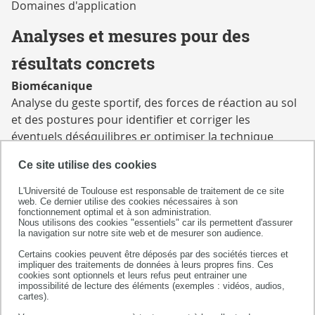
Domaines d'application
Analyses et mesures pour des
résultats concrets
Biomécanique
Analyse du geste sportif, des forces de réaction au sol
et des postures pour identifier et corriger les
éventuels déséquilibres er optimiser la technique
Ce site utilise des cookies
Physiologie
Mesure des capacités métaboliques (fréquence
L'Université de Toulouse est responsable de traitement de ce site
web. Ce dernier utilise des cookies nécessaires à son
cardiaque, consommation d'oxygène, quotient
fonctionnement optimal et à son administration.
respiratoire, etc.) dans un but de profilage et
Nous utilisons des cookies "essentiels" car ils permettent d'assurer
la navigation sur notre site web et de mesurer son audience.
d'optimisation de l'entraînement
Certains cookies peuvent être déposés par des sociétés tierces et
impliquer des traitements de données à leurs propres fins. Ces
Neuromusculaire et énergétique
cookies sont optionnels et leurs refus peut entrainer une
impossibilité de lecture des éléments (exemples : vidéos, audios,
Evaluation de la puissance, de la force et de la vitesse
cartes).
pour maximiser la performance (sprint, saut, etc.)