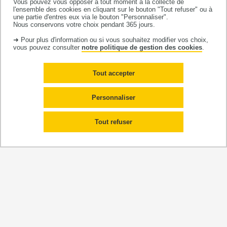
Vous pouvez vous opposer à tout moment à la collecte de
l'ensemble des cookies en cliquant sur le bouton "Tout refuser" ou à
Capacités visuelles
une partie d'entres eux via le bouton "Personnaliser".
Nous conservons votre choix pendant 365 jours.
Test de réactivité, évaluation des stratégies visuelles et
➜ Pour plus d'information ou si vous souhaitez modifier vos choix,
capacités oculomotrices pour améliorer la précision et
vous pouvez consulter
notre politique de gestion des cookies
.
la coordination oeil-main
Tout accepter
Ce que vous obtenez
Personnaliser
Ce que vous obtenez ? Des résultats qui font la
Tout refuser
différence !
Une analyse précise et approfondie : des données
chiffrées et des rapports détaillés pour comprendre
vos forces et vos faiblesses.
Des décisions basées sur des données scientifiques :
moins d'intuition, plus de précision pour vos choix
stratégiques.
Des solutions pratiques et directement applicables :