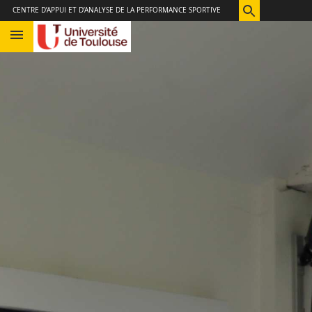
Aller
Navigation
Accès
Connexion
CENTRE D’APPUI ET D’ANALYSE DE LA PERFORMANCE SPORTIVE
au
directs
contenu